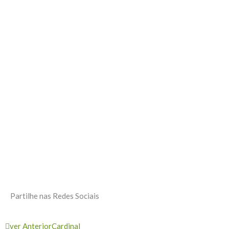
Partilhe nas Redes Sociais
Prev
Next
ver Anterior
Cardinal