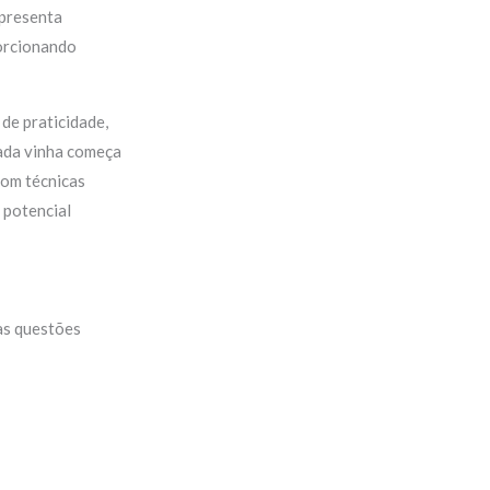
apresenta
porcionando
 de praticidade,
cada vinha começa
com técnicas
 potencial
as questões