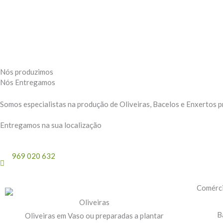
Skip
content
to
content
Nós produzimos
Nós Entregamos
Somos especialistas na produção de Oliveiras, Bacelos e Enxertos pr
Entregamos na sua localização
969 020 632
(Custo de chamada móvel nacional)
Oliveiras
B
Oliveiras em Vaso ou preparadas a plantar