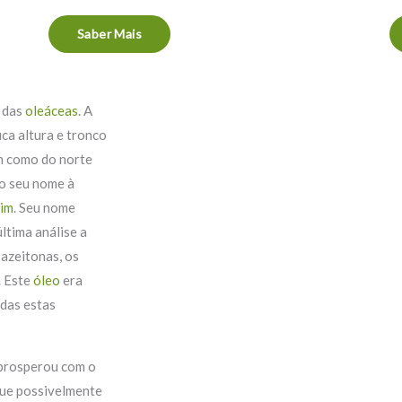
Saber Mais
a das
oleáceas
. A
uca altura e tronco
m como do norte
ão seu nome à
im
. Seu nome
última análise a
s azeitonas, os
. Este
óleo
era
odas estas
 prosperou com o
que possivelmente