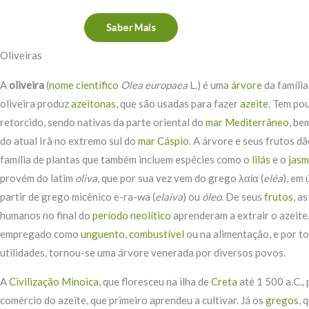
Saber Mais
Oliveiras
A
oliveira
(
nome científico
Olea europaea
L.) é uma
árvore
da famíli
oliveira produz
azeitonas
, que são usadas para fazer
azeite
. Tem po
retorcido, sendo nativas da parte oriental do
mar Mediterrâneo
, be
do atual Irã no extremo sul do
mar Cáspio
. A árvore e seus frutos d
família de plantas que também incluem espécies como o
lilás
e o
jasm
provém do latim
oliva
, que por sua vez vem do grego λαία (
eléa
), em 
partir de grego micênico e-ra-wa (
elaiva
) ou
óleo
. De seus
frutos
, a
humanos no final do
período neolítico
aprenderam a extrair o azeite
empregado como
unguento
,
combustível
ou na alimentação, e por t
utilidades, tornou-se uma árvore venerada por diversos povos.
A
Civilização Minoica
, que floresceu na ilha de
Creta
até 1 500 a.C.,
comércio do azeite, que primeiro aprendeu a cultivar. Já os
gregos
, 