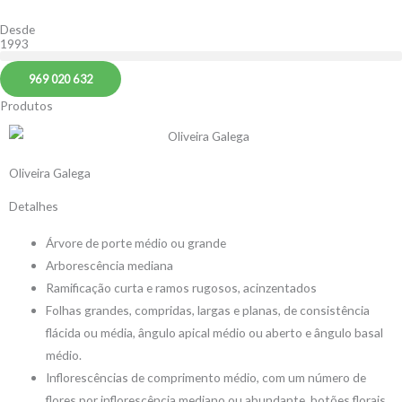
Skip
content
Desde
to
1993
content
969 020 632
Produtos
Oliveira Galega
Detalhes
Árvore de porte médio ou grande
Arborescência mediana
Ramificação curta e ramos rugosos, acinzentados
Folhas grandes, compridas, largas e planas, de consistência
flácida ou média, ângulo apical médio ou aberto e ângulo basal
médio.
Inflorescências de comprimento médio, com um número de
flores por inflorescência mediano ou abundante, botões florais